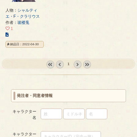
人物：
シャルティ
エ・F・クラリウス
作者：
玻楼兎
1
こ
の
納品日：2022-04-30
イ
ラ
ス
1
ト
の
« first
‹
next ›
last »
ペ
prev
ー
ジ
発注者・同意者情報
キャラクター
名
キャラクター