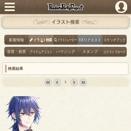
PandoraPartyProject
イラスト検索
新着情報
イラスト検索
イラストレーター
EXリクエスト
スケッチブック
背景・前景
アイテムアイコン
ハウジング
スタンプ
エクストラカード
検索結果
1
« first
‹
next ›
last »
prev