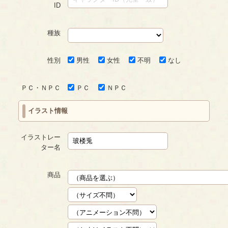
ID
種族
性別
男性
女性
不明
なし
ＰＣ・ＮＰＣ
ＰＣ
ＮＰＣ
イラスト情報
イラストレー
ター名
商品