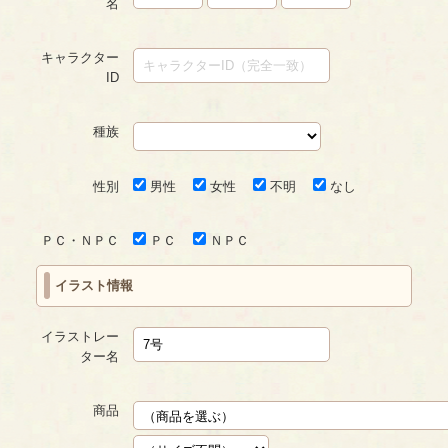
名
キャラクター
ID
種族
性別
男性
女性
不明
なし
ＰＣ・ＮＰＣ
ＰＣ
ＮＰＣ
イラスト情報
イラストレー
ター名
商品