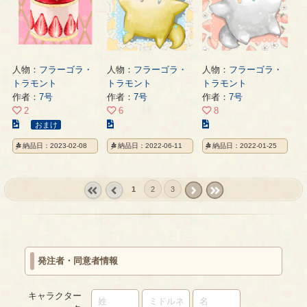
ー
ジ
ー
ジ
ジ
人物：
フラーゴラ・
人物：
フラーゴラ・
人物：
フラーゴラ・
トラモント
トラモント
トラモント
作者：
7号
作者：
7号
作者：
7号
2
6
8
こ
こ
こ
おまけ
の
の
の
納品日：2023-02-08
納品日：2022-06-11
納品日：2022-01-25
イ
イ
イ
ラ
ラ
ラ
ス
ス
ス
1
2
3
ト
ト
ト
の
の
の
« first
‹
next ›
last »
ペ
ペ
ペ
prev
ー
ー
ー
ジ
ジ
ジ
発注者・同意者情報
キャラクター