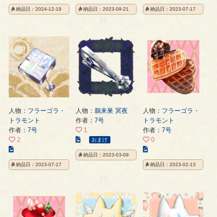
の
の
の
納品日：2024-12-19
納品日：2023-09-21
納品日：2023-07-17
イ
イ
イ
ラ
ラ
ラ
ス
ス
ス
ト
ト
ト
の
の
の
ペ
ペ
ペ
ー
ー
ー
ジ
ジ
ジ
人物：
フラーゴラ・
人物：
鵜来巣 冥夜
人物：
フラーゴラ・
トラモント
作者：
7号
トラモント
作者：
7号
1
作者：
7号
こ
2
0
おまけ
こ
の
こ
納品日：2023-03-09
の
イ
の
納品日：2023-07-17
納品日：2023-02-13
イ
ラ
イ
ラ
ス
ラ
ス
ト
ス
ト
の
ト
の
ペ
の
ペ
ー
ペ