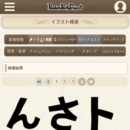
PandoraPartyProject
イラスト検索
新着情報
イラスト検索
イラストレーター
EXリクエスト
スケッチブック
背景・前景
アイテムアイコン
ハウジング
スタンプ
エクストラカード
検索結果
1
2
3
« first
‹
next ›
last »
prev