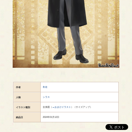
冬在
作者
シラス
人物
全身図（
→おまけイラスト
）（サイズアップ）
イラスト種別
2024年01月12日
納品日