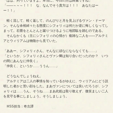
「はは、判っていますよ。本当に、今日の月は綺麗ですね」
「――～～～！！！ な、なんでそう貴方は！！！ あなたはー
ー！！」
軽く流して、軽く返して、のんびりと月を見上げるヴァン・ドーマ
ン。そんな余裕綽々たる態度にシフォリィは何だか逆に悔しくなってし
まって。石畳をとんとんと蹴りつけるように地団駄を踏むのである。
そんなかくも（主にシフォリィの心情が）複雑な二人を――アルテミ
アとウィリアムは物陰から見ていた。
「ああー、シフォリィさん、そんなに頑なにならなくても……」
「というか、シフォリィさんとヴァン卿は知り合いだったのか？ いつ
の間にあんなに仲良く」
「仲良く、というか……ううん……」
どうなんでしょうねえ。
アルテミアは二人の事情を知っているがゆえに、ウィリアムにどう説
明した者かと苦い顔をした。まあヴァンについては良いだろうが、シフ
ォリィは……うん、そうね……まあ此処は取り敢えず、微笑ましい二人
を見守る事にしましょう。そうしましょう。
※SS担当：奇古譚