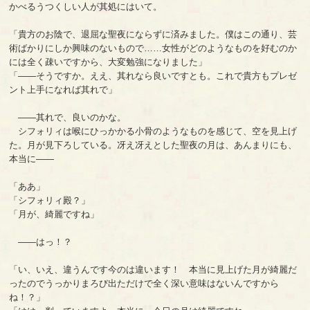
かべるうつくしい人が其処にはいて。
「貴方のお陰で、退屈な聖夜にならずに済みました。僕はこの通り、芸
術ばかりにしか興味のないもので……女性がどのようなものを好むのか
には全く疎いですから、大変勉強になりました」
「――そうですか。ええ、其れなら良いですとも。これで貴方もプレゼ
ント上手になれば其れで」
――其れで、良いのかな。
シフォリィは喉にひっかかる小骨のようなものを感じて、空を見上げ
た。月が見下ろしている。冴え冴えとした聖夜の月は、あんまりにも、
本当に――
「ああ」
「シフォリィ殿？」
「月が、綺麗ですね」
――はっ！？
「い、いえ、違うんです今のは違います！ 本当に見上げた月が綺麗だ
ったのでうっかりまろび出ただけで全く深い意味はないんですから
ね！？」