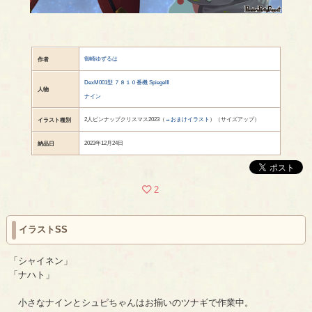
御崎ゆずるは
作者
DexM001型 ７８１０番機 SpiegelⅡ
人物
ナイン
2人ピンナップクリスマス2023（
→おまけイラスト
）（サイズアップ）
イラスト種別
2023年12月24日
納品日
2
イラストSS
「シャイネン」
「ナハト」
小さなナインとシュピちゃんはお揃いのツナギで作業中。