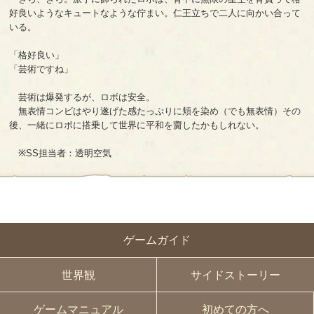
好良いようなキュートなような佇まい。仁王立ちで二人に向かい合って
いる。
「格好良い」
「芸術ですね」
芸術は爆発するが、ロボは安全。
無表情コンビはやり遂げた感たっぷりに頬を染め（でも無表情）その
後、一緒にロボに搭乗して世界に平和を齎したかもしれない。
※SS担当者：透明空気
ゲームガイド
世界観
サイドストーリー
ゲームマニュアル
初めての方へ