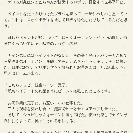
デコる対象はシュピちゃんが搭乗するロボで、目指すは世界平和だ。
ペイントをたっぷりつけたブラシを持って、一緒にぺしぺし塗ってい
く。これは、ロボのボディを通して世界を緑化したりしているんだと思
う。
跳ねたペイントが頬について、煌めくオーナメントがいつの間にか自
分にくっついている。勲章のようなものだ。
ナインの目にはハイライトがないが、その分も光れとパワーをこめて
お星さまのオーナメントを飾ってみた。めちゃくちゃキラッキラに輝い
た。ロボのおでこでリボン付きで飾られたお星さまは、たぶん出そうと
思えばビームが出る。
「こちらシュピ。担当パーツ、完了」
「私もハイライトのお星さまにビームを搭載したところです」
共同作業は完了だ。お互い、いい仕事した。
二人は視線を交わし合い、無言でビッとサムズアップし合った。
そして、シュピちゃんはナインに腕を広げた。慣れた感じでナインが
腕におさまって、抱っこされる形になる。
きら、きら。派手に飾られたロボは、背中に無限の星空を背負って格