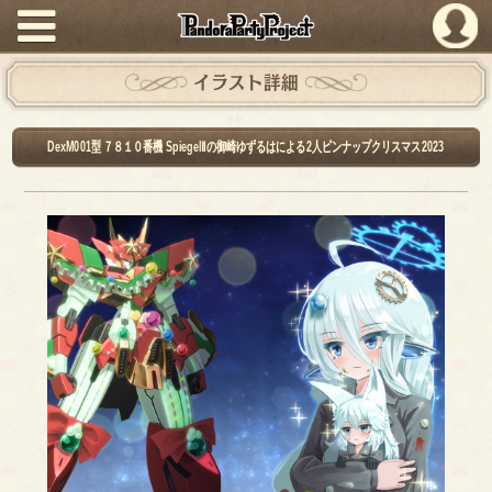
PandoraPartyProject
イラスト詳細
DexM001型 ７８１０番機 SpiegelⅡの御崎ゆずるはによる2人ピンナップクリスマス2023