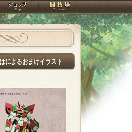
スタジオ
ショップ
闘技場
ゆずるはによるおまけイラスト