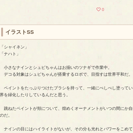
0
イラストSS
「シャイネン」
「ナハト」
小さなナインとシュピちゃんはお揃いのツナギで作業中。
デコる対象はシュピちゃんが搭乗するロボで、目指すは世界平和だ。
ペイントをたっぷりつけたブラシを持って、一緒にぺしぺし塗ってい
界を緑化したりしているんだと思う。
跳ねたペイントが頬について、煌めくオーナメントがいつの間にか自
のだ。
ナインの目にはハイライトがないが、その分も光れとパワーをこめて