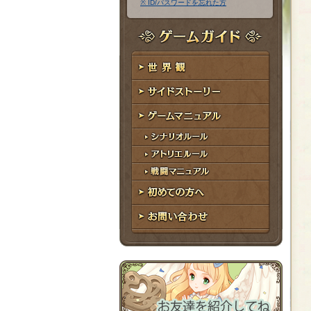
※ ID/パスワードを忘れた方
ア
ワ
ド
ー
レ
ド
ゲームガイド
ス
世界観
サイドストーリー
ゲームマニュアル
シナリオルール
アトリエルール
戦闘マニュアル
初めての方へ
お問い合わせ