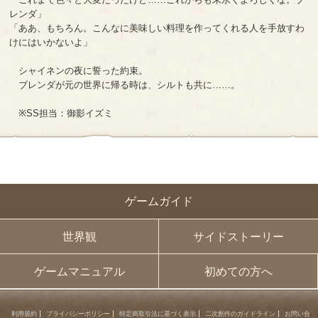
レンダ」
「ああ、もちろん。こんなに美味しい料理を作ってくれる人を手放すわ
けにはいかないよ」
シャイネンの夜に誓った約束。
ブレンダが元の世界に帰る時は、シルトも共に……。
※SS担当：御影イズミ
ゲームガイド
世界観
サイドストーリー
ゲームマニュアル
初めての方へ
利用規約
プライバシーポリシー
特定商取引法に基づく表示
二次創作のガイドライン
お問い合