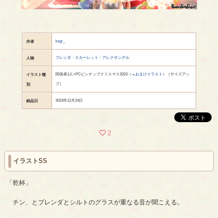
kzgr_
作者
ブレンダ・スカーレット・アレクサンデル
人物
関係者1人+PCピンナップクリスマス2023（
→おまけイラスト
）（サイズアッ
イラスト種
プ）
別
2023年12月24日
納品日
2
イラストSS
「乾杯」
チン、とブレンダとシルトのグラスが重なる音が聞こえる。