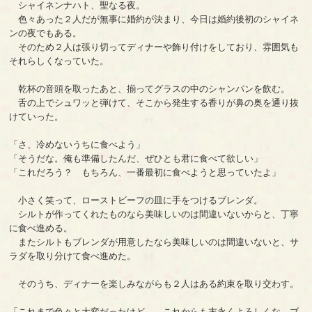
シャイネンナハト、聖なる夜。
色々あった２人だが無事に婚約が決まり、今日は婚約後初のシャイネ
ンの夜でもある。
そのため２人は張り切ってディナーや飾り付けをしており、雰囲気も
それらしくなっていた。
乾杯の音頭を取ったあと、揃ってグラスの中のシャンパンを飲む。
舌の上でシュワッと弾けて、そこから発生する香りが鼻の奥を通り抜
けていった。
「さ、冷めないうちに食べよう」
「そうだな。俺も準備したんだ、ぜひとも君に食べて欲しい」
「これだろう？ もちろん、一番最初に食べようと思っていたよ」
小さく笑って、ローストビーフの皿に手をつけるブレンダ。
シルトが作ってくれたものなら美味しいのは間違いないからと、丁寧
に食べ進める。
またシルトもブレンダが用意したなら美味しいのは間違いないと、サ
ラダを取り分けて食べ進めた。
そのうち、ディナーを楽しみながらも２人はある約束を取り交わす。
「これまで色々と大変だったけど……これからも末永くよろしくな。ブ