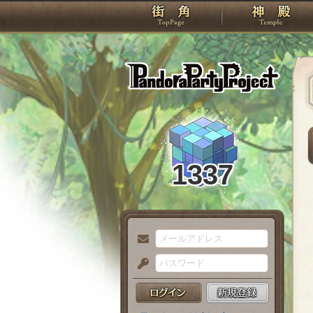
TOP
Pando
1337
メ
ー
パ
ル
ス