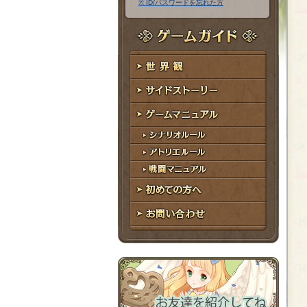
※ ID/パスワードを忘れた方
ア
ワ
ド
ー
レ
ド
ゲームガイド
ス
世界観
サイドストーリー
ゲームマニュアル
シナリオルール
アトリエルール
戦闘マニュアル
初めての方へ
お問い合わせ