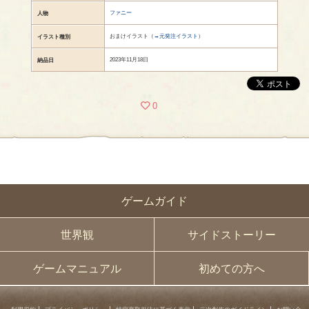
ファニー
人物
おまけイラスト（
→元発注イラスト
）
イラスト種別
2023年11月18日
納品日
0
ゲームガイド
世界観
サイドストーリー
ゲームマニュアル
初めての方へ