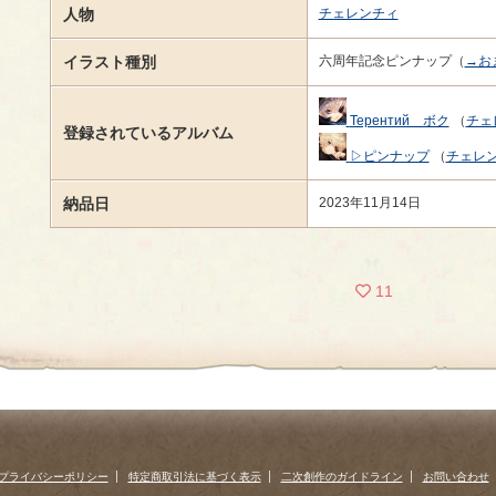
人物
チェレンチィ
イラスト種別
六周年記念ピンナップ（
→お
Терентий ボク
（
チェ
登録されているアルバム
▷ピンナップ
（
チェレ
納品日
2023年11月14日
11
プライバシーポリシー
特定商取引法に基づく表示
二次創作のガイドライン
お問い合わせ