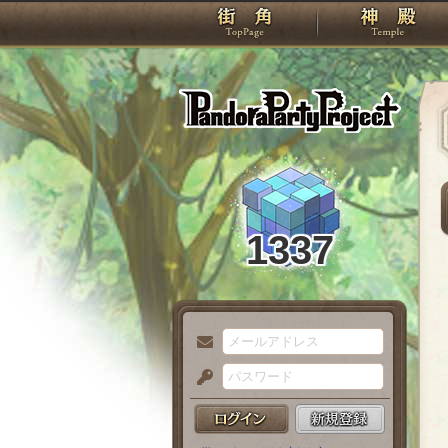
TOP
Pando
1337
メ
ー
パ
ル
ス