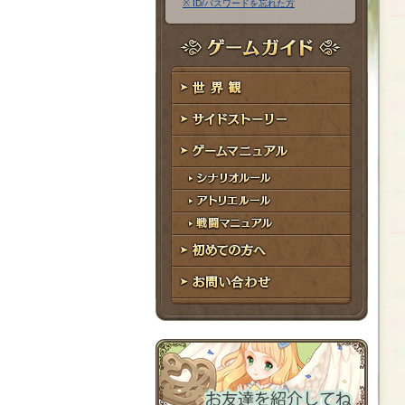
※ ID/パスワードを忘れた方
ア
ワ
ド
ー
レ
ド
ゲームガイド
ス
世界観
サイドストーリー
ゲームマニュアル
シナリオルール
アトリエルール
戦闘マニュアル
初めての方へ
お問い合わせ