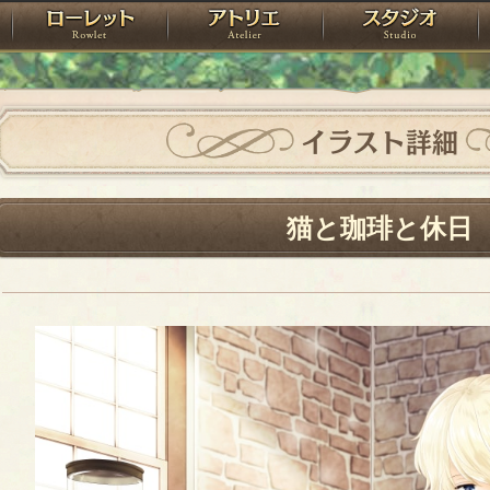
神殿
ローレット
アトリエ
raPartyProject
イラスト詳細
猫と珈琲と休日