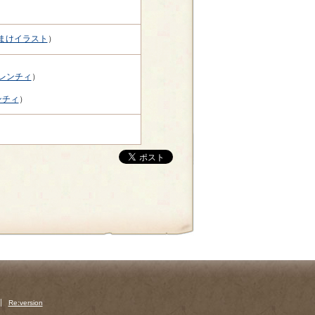
まけイラスト
）
レンチィ
）
ンチィ
）
Re:version