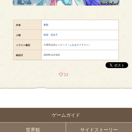
蒼那
作者
咲花・百合子
人物
六周年記念ピンナップ（
→おまけイラスト
）
イラスト種別
2023年11月10日
納品日
13
ゲームガイド
世界観
サイドストーリー