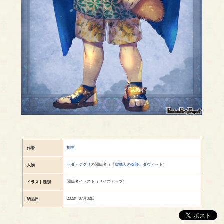
桐生
作者
ラダ・ジグリ
の関係者（
『瑠璃人の薬師』ダヴィット
）
人物
関係者イラスト（サイズアップ）
イラスト種別
2023年07月03日
納品日