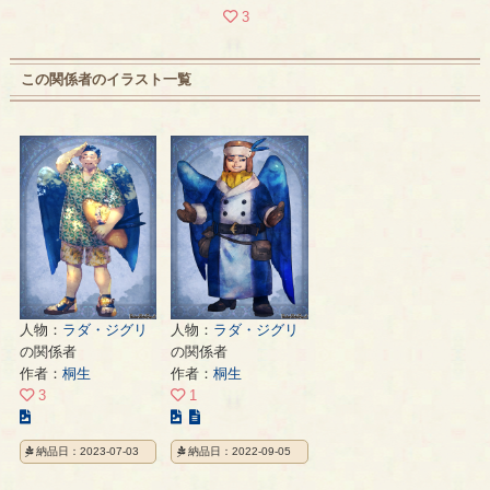
3
この関係者のイラスト一覧
人物：
ラダ・ジグリ
人物：
ラダ・ジグリ
の関係者
の関係者
作者：
桐生
作者：
桐生
3
1
こ
こ
の
の
納品日：2023-07-03
納品日：2022-09-05
イ
イ
ラ
ラ