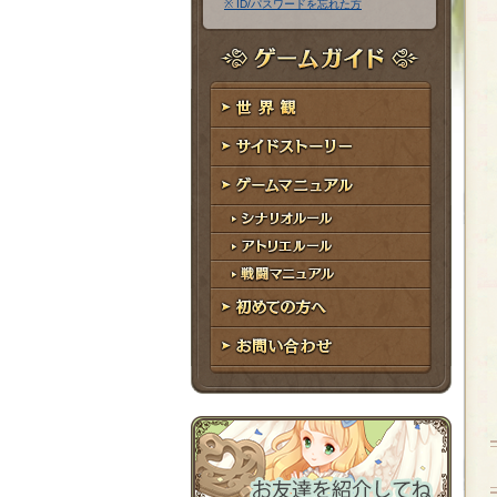
※ ID/パスワードを忘れた方
ア
ワ
ド
ー
レ
ド
ゲームガイド
ス
世界観
サイドストーリー
ゲームマニュアル
シナリオルール
アトリエルール
戦闘マニュアル
初めての方へ
お問い合わせ