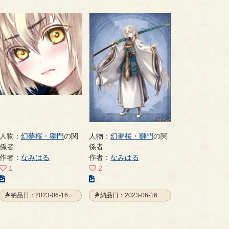
人物：
幻夢桜・獅門
の関
人物：
幻夢桜・獅門
の関
係者
係者
作者：
なみはる
作者：
なみはる
1
2
こ
こ
の
の
納品日：2023-06-16
納品日：2023-06-16
イ
イ
ラ
ラ
ス
ス