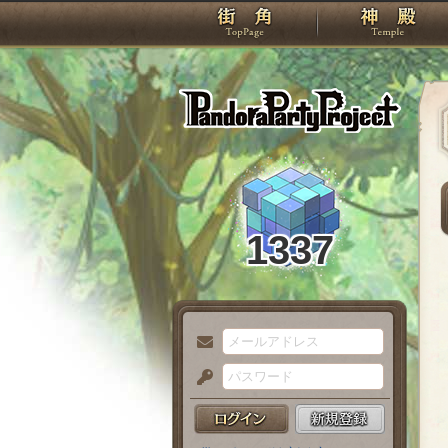
TOP
Pando
1337
メ
ー
パ
ル
ス