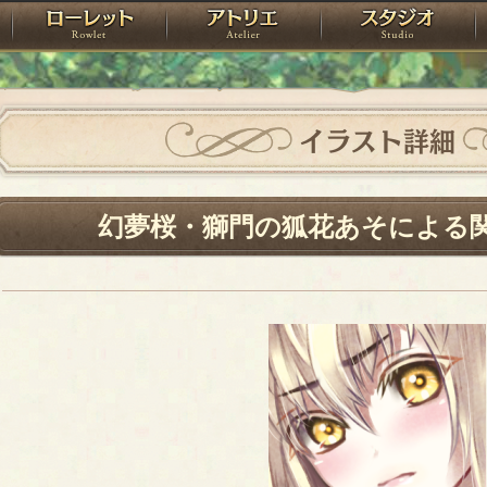
神殿
ローレット
アトリエ
raPartyProject
イラスト詳細
幻夢桜・獅門の狐花あそによる