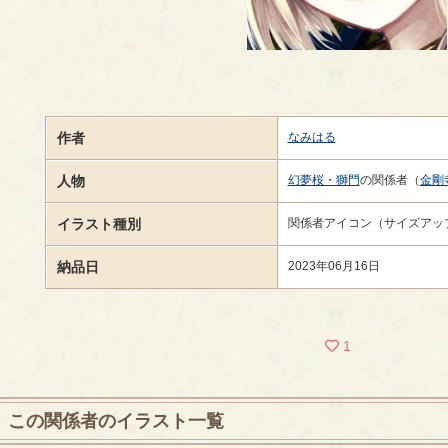
作者
なみはる
人物
幻夢桜・獅門
の関係者（
金剛
イラスト種別
関係者アイコン（サイズアッ
納品日
2023年06月16日
1
この関係者のイラスト一覧