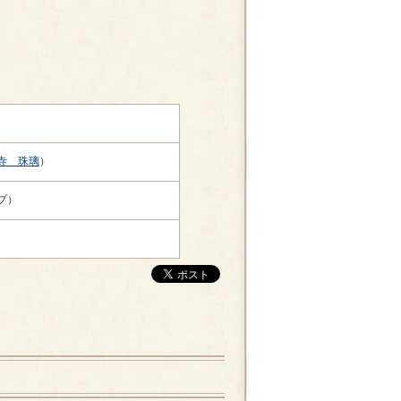
寺 珠璃
）
プ）