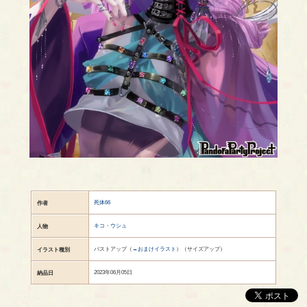
死体66
作者
キコ・ウシュ
人物
バストアップ（
→おまけイラスト
）（サイズアップ）
イラスト種別
2023年06月05日
納品日