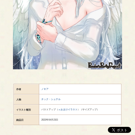
ノキア
作者
チック・シュテル
人物
バストアップ（
→おまけイラスト
）（サイズアップ）
イラスト種別
2023年04月23日
納品日