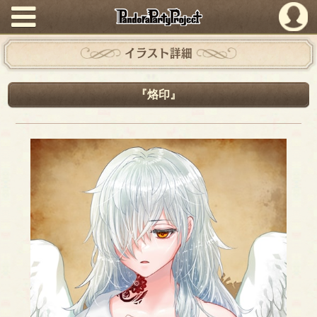
PandoraPartyProject
イラスト詳細
『烙印』