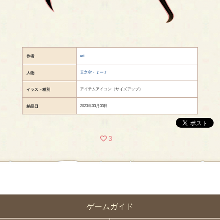
eri
作者
天之空・ミーナ
人物
アイテムアイコン（サイズアップ）
イラスト種別
2023年03月03日
納品日
3
ゲームガイド