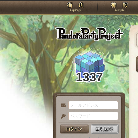
TOP
Pando
1337
メ
ー
パ
ル
ス