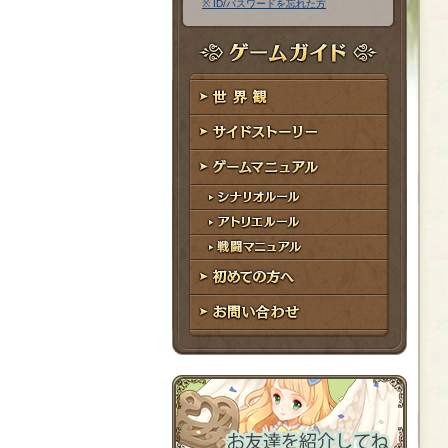
※ ID/パスワードを忘れた方
ア
ワ
ド
ー
レ
ド
ゲームガイド
ス
世界観
サイドストーリー
ゲームマニュアル
シナリオルール
アトリエルール
戦闘マニュアル
初めての方へ
お問い合わせ