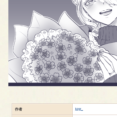
作者
kzgr_