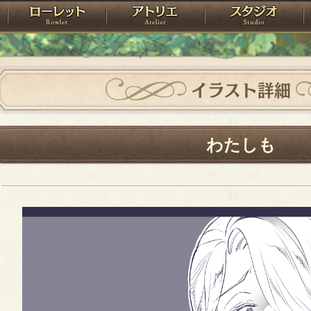
神殿
ローレット
アトリエ
raPartyProject
イラスト詳細
わたしも