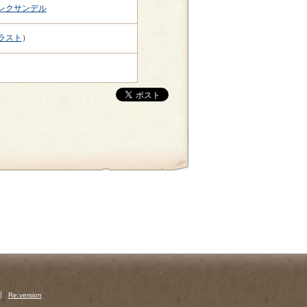
レクサンデル
ラスト
）
Re:version