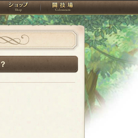
スタジオ
ショップ
闘技場
？