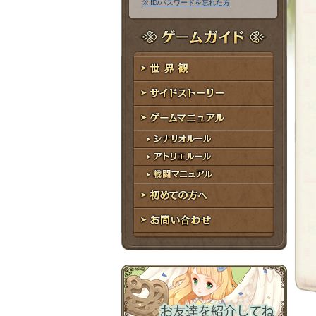
※ ID/パスワードを忘れた方
ア
ワ
ド
ー
レ
ド
ゲームガイド
ス
世界観
サイドストーリー
ゲームマニュアル
シナリオルール
アトリエルール
戦闘マニュアル
初めての方へ
お問い合わせ