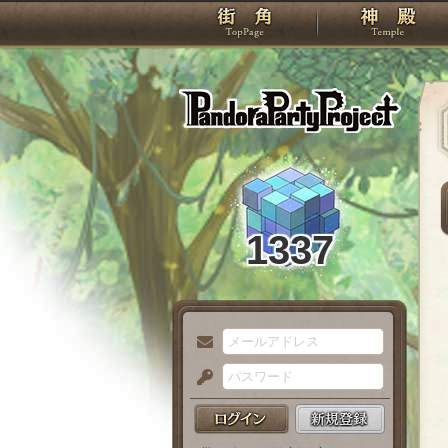
TOP
Pando
1337
メ
ー
パ
ル
ス