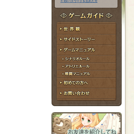
※ ID/パスワードを忘れた方
ア
ワ
ド
ー
レ
ド
ゲームガイド
ス
世界観
サイドストーリー
ゲームマニュアル
シナリオルール
アトリエルール
戦闘マニュアル
初めての方へ
お問い合わせ