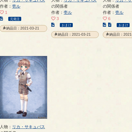
人物：
リカ・サキュバス
人物：
リカ・サキュバス
人物：
リカ・サ
作者：
壱ル
の関係者
の関係者
1
作者：
壱ル
作者：
壱ル
こ
3
6
元発注
の
こ
こ
おまけ
おまけ
納品日：2021-03-21
イ
の
の
納品日：2021-03-21
納品日：2021-
ラ
イ
イ
ス
ラ
ラ
ト
ス
ス
の
ト
ト
ペ
の
の
ー
ペ
ペ
ジ
ー
ー
ジ
ジ
人物：
リカ・サキュバス