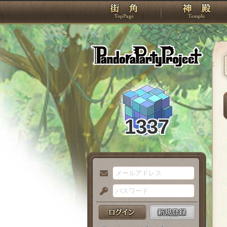
TOP
Pando
1337
メ
ー
パ
ル
ス