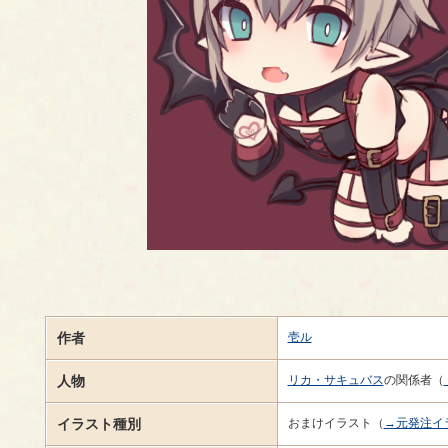
作者
壱ル
人物
リカ・サキュバス
の関係者（
イラスト種別
おまけイラスト（
→元発注イ