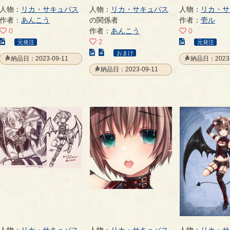
人物：
リカ・サキュバス
人物：
リカ・サキュバス
人物：
リカ・サ
作者：
あんこう
の関係者
作者：
壱ル
0
作者：
あんこう
0
こ
こ
2
元発注
元発注
の
こ
の
おまけ
納品日：2023-09-11
納品日：2023-
イ
の
イ
納品日：2023-09-11
ラ
イ
ラ
ス
ラ
ス
ト
ス
ト
の
ト
の
ペ
の
ペ
ー
ペ
ー
ジ
ー
ジ
ジ