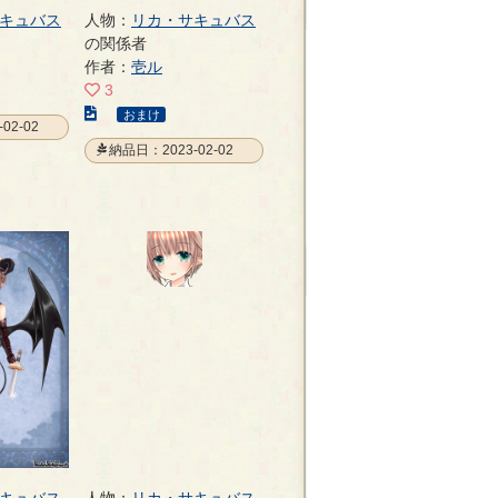
キュバス
人物：
リカ・サキュバス
の関係者
作者：
壱ル
3
こ
おまけ
02-02
の
納品日：2023-02-02
イ
ラ
ス
ト
の
ペ
ー
ジ