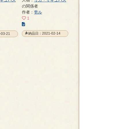
キュバス
人物：
リカ・サキュバス
の関係者
作者：
壱ル
1
こ
の
納品日：2021-02-14
03-21
イ
ラ
ス
ト
の
ペ
ー
ジ