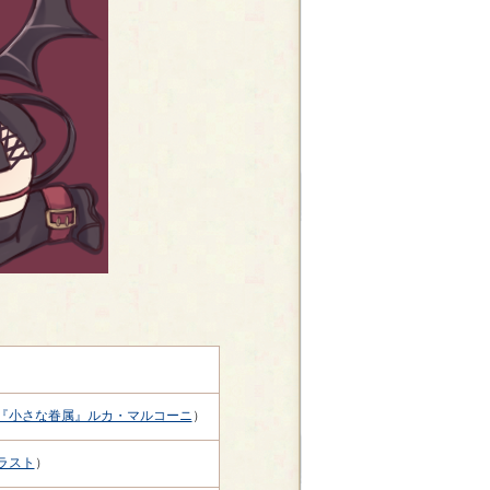
『小さな眷属』ルカ・マルコーニ
）
ラスト
）