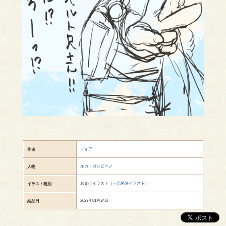
ノキア
作者
ルカ・ガンビーノ
人物
おまけイラスト（
→元発注イラスト
）
イラスト種別
2023年01月24日
納品日