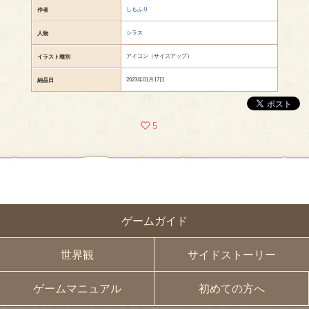
しもふり
作者
シラス
人物
アイコン（サイズアップ）
イラスト種別
2023年01月17日
納品日
5
ゲームガイド
世界観
サイドストーリー
ゲームマニュアル
初めての方へ