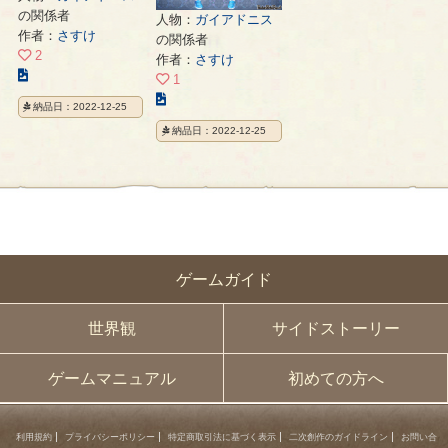
の関係者
人物：
ガイアドニス
作者：
さすけ
の関係者
2
作者：
さすけ
こ
1
の
こ
納品日：2022-12-25
イ
の
納品日：2022-12-25
ラ
イ
ス
ラ
ト
ス
の
ト
ペ
の
ー
ペ
ジ
ー
ゲームガイド
ジ
世界観
サイドストーリー
ゲームマニュアル
初めての方へ
利用規約
プライバシーポリシー
特定商取引法に基づく表示
二次創作のガイドライン
お問い合