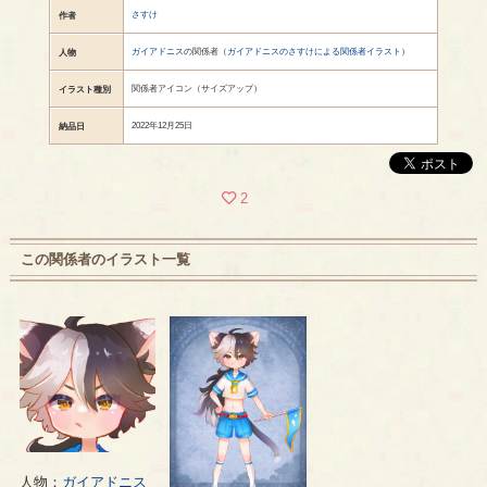
さすけ
作者
ガイアドニス
の関係者（
ガイアドニスのさすけによる関係者イラスト
）
人物
関係者アイコン（サイズアップ）
イラスト種別
2022年12月25日
納品日
2
この関係者のイラスト一覧
人物：
ガイアドニス