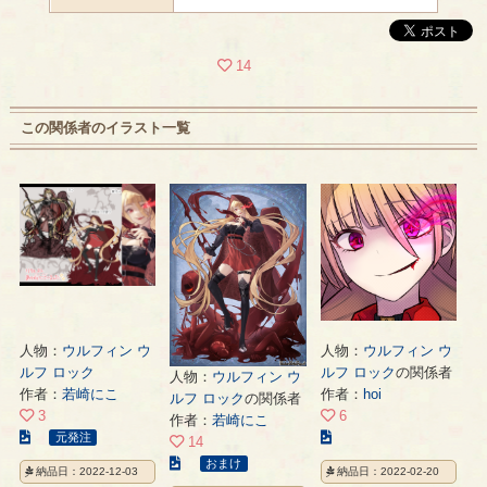
14
この関係者のイラスト一覧
人物：
ウルフィン ウ
人物：
ウルフィン ウ
ルフ ロック
ルフ ロック
の関係者
人物：
ウルフィン ウ
作者：
若崎にこ
作者：
hoi
ルフ ロック
の関係者
3
6
作者：
若崎にこ
こ
こ
元発注
14
の
の
こ
おまけ
納品日：2022-12-03
納品日：2022-02-20
イ
イ
の