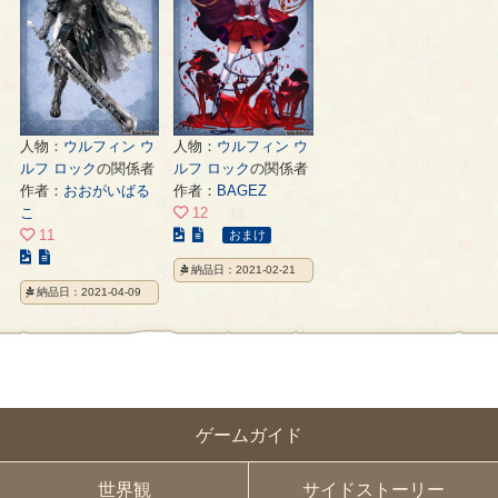
ペ
の
の
ー
ペ
ペ
ジ
ー
ー
ジ
ジ
人物：
ウルフィン ウ
人物：
ウルフィン ウ
ルフ ロック
の関係者
ルフ ロック
の関係者
作者：
おおがいばる
作者：
BAGEZ
こ
12
こ
11
おまけ
こ
の
納品日：2021-02-21
の
イ
納品日：2021-04-09
イ
ラ
ラ
ス
ス
ト
ト
の
の
ペ
ペ
ー
ゲームガイド
ー
ジ
ジ
世界観
サイドストーリー