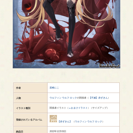
若崎にこ
作者
ウルフィン ウルフ ロック
の関係者（
【不滅】赤ずきん
）
人物
関係者イラスト（
→おまけイラスト
）（サイズアップ）
イラスト種別
登録されているアルバム
【赤ずきん】
（
ウルフィン ウルフ ロック
）
2022年12月03日
納品日