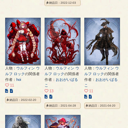
納品日：2022-12-03
ラ
ラ
イ
ス
ス
ラ
ト
ト
ス
の
の
ト
ペ
ペ
の
ー
ー
ペ
ジ
ジ
ー
ジ
人物：
ウルフィン ウ
人物：
ウルフィン ウ
人物：
ウルフィン ウ
ルフ ロック
の関係者
ルフ ロック
の関係者
ルフ ロック
の関係者
作者：
hoi
作者：
おおがいばる
作者：
おおがいばる
11
こ
こ
こ
13
11
の
こ
こ
納品日：2022-02-20
イ
の
の
納品日：2021-04-28
納品日：2021-04-20
ラ
イ
イ
ス
ラ
ラ
ト
ス
ス
の
ト
ト