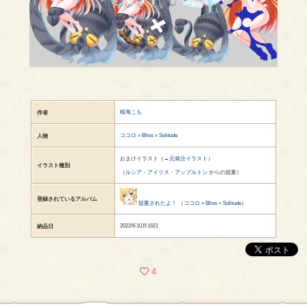
桜海こも
作者
ココロ＝Bliss＝Solitude
人物
おまけイラスト（
→元発注イラスト
）
イラスト種別
（
ルシア・アイリス・アップルトン
からの提案）
登録されているアルバム
提案されたよ！
（
ココロ＝Bliss＝Solitude
）
2022年10月16日
納品日
4