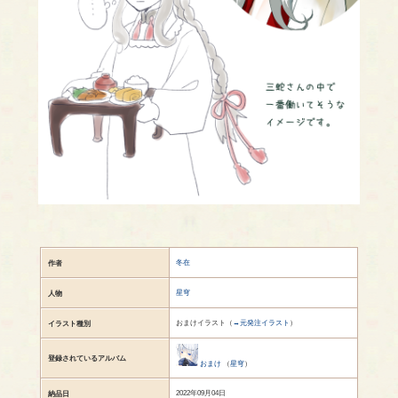
冬在
作者
星穹
人物
おまけイラスト（
→元発注イラスト
）
イラスト種別
登録されているアルバム
おまけ
（
星穹
）
2022年09月04日
納品日