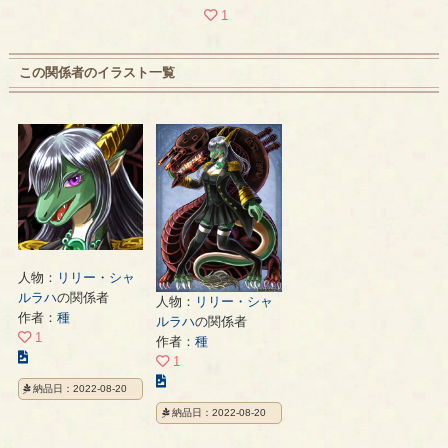
1
この関係者のイラスト一覧
人物：
リリー・シャ
ルラハ
の関係者
人物：
リリー・シャ
作者：
種
ルラハ
の関係者
1
作者：
種
こ
1
の
こ
納品日：2022-08-20
イ
の
納品日：2022-08-20
ラ
イ
ス
ラ