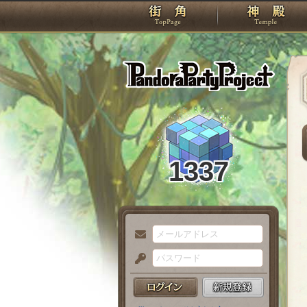
TOP
Pando
1337
メ
ー
パ
ル
ス