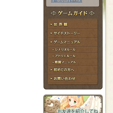
※ ID/パスワードを忘れた方
ア
ワ
ド
ー
レ
ド
ゲームガイド
ス
世界観
サイドストーリー
ゲームマニュアル
シナリオルール
アトリエルール
戦闘マニュアル
初めての方へ
お問い合わせ