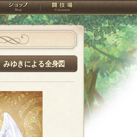
スタジオ
ショップ
闘技場
 みゆきによる全身図