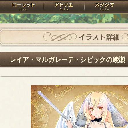
神殿
ローレット
アトリエ
raPartyProject
イラスト詳細
レイア・マルガレーテ・シビックの綾瀬