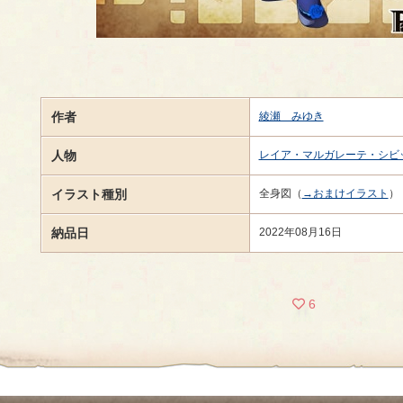
作者
綾瀬 みゆき
人物
レイア・マルガレーテ・シビ
イラスト種別
全身図（
→おまけイラスト
）
納品日
2022年08月16日
6