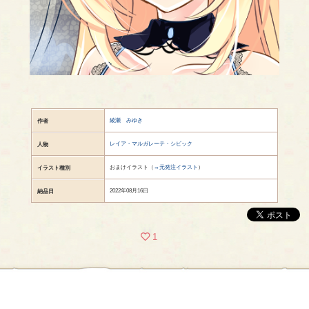
綾瀬 みゆき
作者
レイア・マルガレーテ・シビック
人物
おまけイラスト（
→元発注イラスト
）
イラスト種別
2022年08月16日
納品日
1