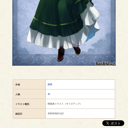
銅貨
作者
四
人物
関係者イラスト（サイズアップ）
イラスト種別
2022年08月11日
納品日