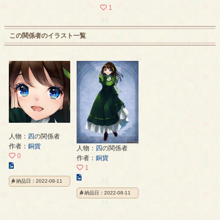
1
この関係者のイラスト一覧
人物：
四
の関係者
作者：
銅貨
人物：
四
の関係者
0
作者：
銅貨
こ
1
の
こ
納品日：2022-08-11
イ
の
納品日：2022-08-11
ラ
イ
ス
ラ
ト
ス