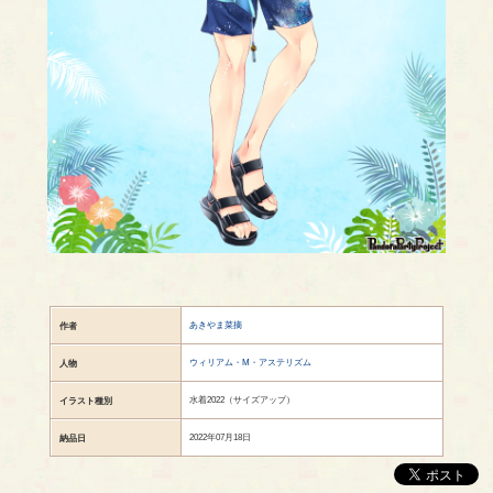
あきやま菜摘
作者
ウィリアム・M・アステリズム
人物
水着2022（サイズアップ）
イラスト種別
2022年07月18日
納品日