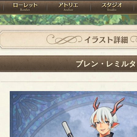
神殿
ローレット
アトリエ
raPartyProject
イラスト詳細
ブレン・レミルタ