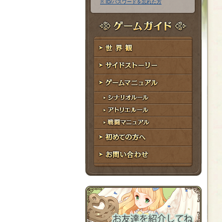
※ ID/パスワードを忘れた方
ア
ワ
ド
ー
レ
ド
ゲームガイド
ス
世界観
サイドストーリー
ゲームマニュアル
シナリオルール
アトリエルール
戦闘マニュアル
初めての方へ
お問い合わせ