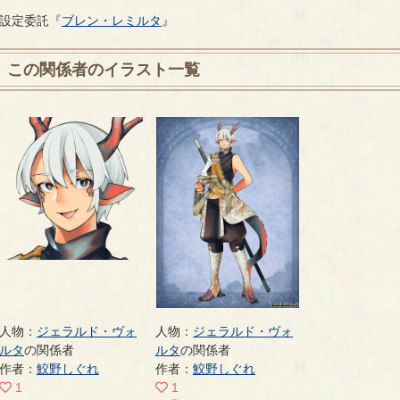
設定委託『
ブレン・レミルタ
』
この関係者のイラスト一覧
人物：
ジェラルド・ヴォ
人物：
ジェラルド・ヴォ
ルタ
の関係者
ルタ
の関係者
作者：
鮫野しぐれ
作者：
鮫野しぐれ
1
1