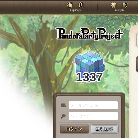
TOP
Pando
1337
メ
ー
パ
ル
ス