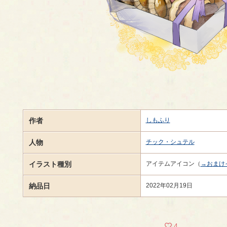
作者
しもふり
人物
チック・シュテル
イラスト種別
アイテムアイコン（
→おまけ
納品日
2022年02月19日
4