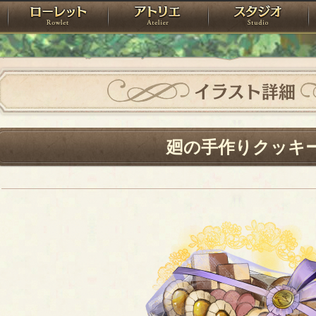
神殿
ローレット
アトリエ
raPartyProject
イラスト詳細
廻の手作りクッキ