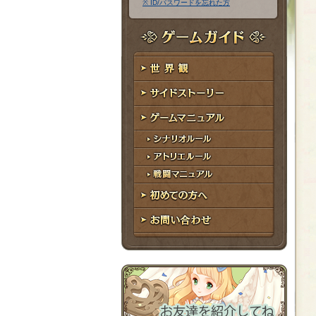
※ ID/パスワードを忘れた方
ア
ワ
ド
ー
レ
ド
ゲームガイド
ス
世界観
サイドストーリー
ゲームマニュアル
シナリオルール
アトリエルール
戦闘マニュアル
初めての方へ
お問い合わせ