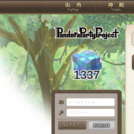
TOP
Pando
1337
メ
ー
パ
ル
ス