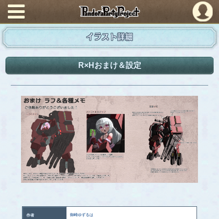
PandoraPartyProject
イラスト詳細
R×Hおまけ＆設定
御崎ゆずるは
作者