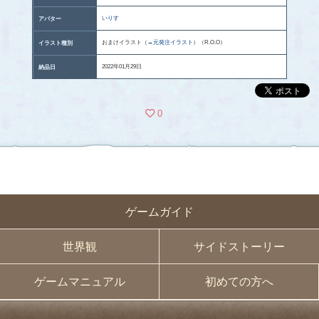
いりす
アバター
おまけイラスト（
→元発注イラスト
）（R.O.O）
イラスト種別
2022年01月29日
納品日
0
ゲームガイド
世界観
サイドストーリー
ゲームマニュアル
初めての方へ