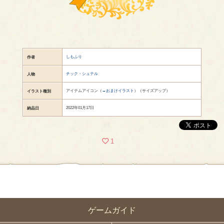
しもふり
作者
チック・シュテル
人物
アイテムアイコン（
→おまけイラスト
）（サイズアップ）
イラスト種別
2022年01月17日
納品日
1
ゲームガイド