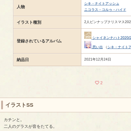
シキ・ナイトアッシュ
人物
ニコラス・コルゥ・ハイド
イラスト種別
2人ピンナップクリスマス20
シャイネンナハト2020/2
登録されているアルバム
思い出
（
シキ・ナイト
納品日
2021年12月24日
2
イラストSS
カチンと。
二人のグラスが音をたてる。