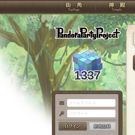
TOP
Pando
1337
メ
ー
パ
ル
ス