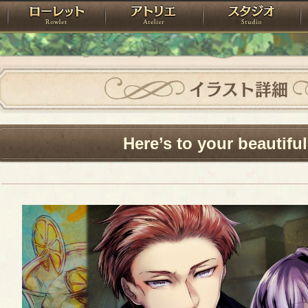
神殿
ローレット
アトリエ
raPartyProject
イラスト詳細
Here’s to your beautiful