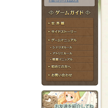
※ ID/パスワードを忘れた方
ア
ワ
ド
ー
レ
ド
ゲームガイド
ス
世界観
サイドストーリー
ゲームマニュアル
シナリオルール
アトリエルール
戦闘マニュアル
初めての方へ
お問い合わせ