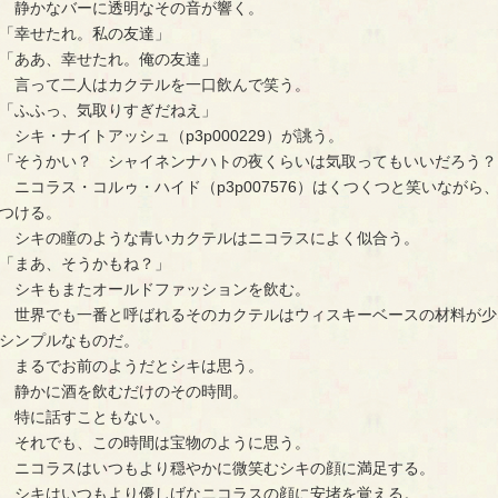
静かなバーに透明なその音が響く。
「幸せたれ。私の友達」
「ああ、幸せたれ。俺の友達」
言って二人はカクテルを一口飲んで笑う。
「ふふっ、気取りすぎだねえ」
シキ・ナイトアッシュ（p3p000229）が誂う。
「そうかい？ シャイネンナハトの夜くらいは気取ってもいいだろう？
ニコラス・コルゥ・ハイド（p3p007576）はくつくつと笑いなが
つける。
シキの瞳のような青いカクテルはニコラスによく似合う。
「まあ、そうかもね？」
シキもまたオールドファッションを飲む。
世界でも一番と呼ばれるそのカクテルはウィスキーベースの材料が少
シンプルなものだ。
まるでお前のようだとシキは思う。
静かに酒を飲むだけのその時間。
特に話すこともない。
それでも、この時間は宝物のように思う。
ニコラスはいつもより穏やかに微笑むシキの顔に満足する。
シキはいつもより優しげなニコラスの顔に安堵を覚える。