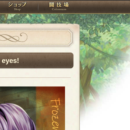
スタジオ
ショップ
闘技場
 eyes!