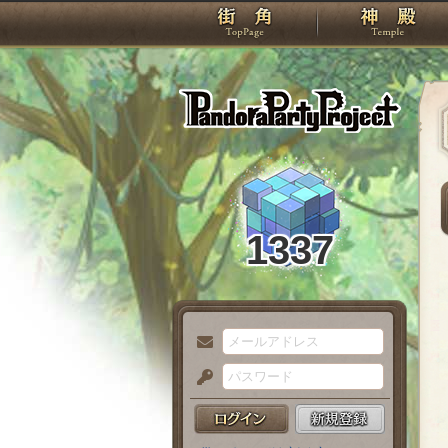
TOP
Pando
1337
メ
ー
パ
ル
ス