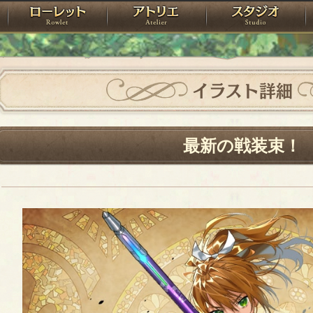
神殿
ローレット
アトリエ
raPartyProject
イラスト詳細
最新の戦装束！