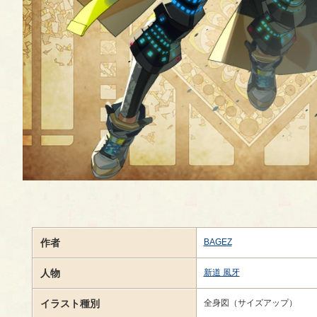
作者
BAGEZ
人物
新道 風牙
イラスト種別
全身図（サイズアップ）