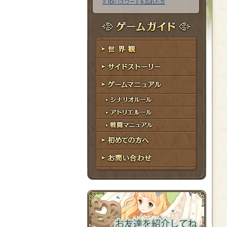
※ ID/パスワードを忘れた方
ア
ワ
ド
ー
レ
ド
ゲームガイド
ス
世界観
サイドストーリー
ゲームマニュアル
シナリオルール
アトリエルール
戦闘マニュアル
初めての方へ
お問い合わせ