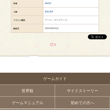
BAGEZ
作者
新道 風牙
人物
アイコン（サイズアップ）
イラスト種別
2021年08月31日
納品日
5
ゲームガイド
世界観
サイドストーリー
ゲームマニュアル
初めての方へ