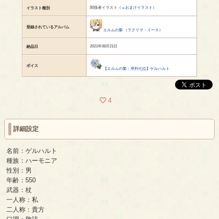
関係者イラスト（
→おまけイラスト
）
イラスト種別
登録されているアルバム
エルムの梟
（
ラクリマ・イース
）
2021年08月21日
納品日
ボイス
【エルムの梟：序列七位】ゲルハルト
4
詳細設定
名前：ゲルハルト
種族：ハーモニア
性別：男
年齢：550
武器：杖
一人称：私
二人称：貴方