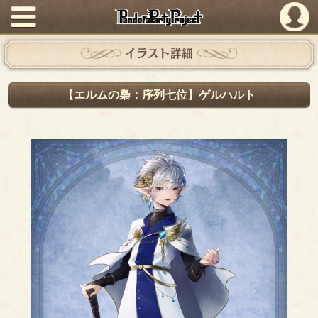
PandoraPartyProject
イラスト詳細
【エルムの梟：序列七位】ゲルハルト