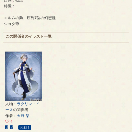
口調：敬語
特徴：
エルムの梟、序列7位の幻想種
ショタ爺
この関係者のイラスト一覧
人物：
ラクリマ・イ
ース
の関係者
作者：
天野 架
4
こ
おまけ