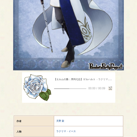
【エルムの梟：序列七位】ゲルハルト
- ラクリマ・イース（CV：色彩天宙）
00:00
/
00:09
天野 架
作者
ラクリマ・イース
人物