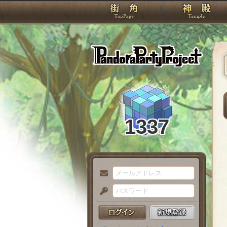
TOP
Pando
1337
メ
ー
パ
ル
ス