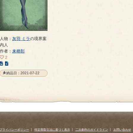
人物：
灰羽 ミラ
の境界案
内人
作者：
来栖彰
2
こ
の
納品日：2021-07-22
イ
ラ
ス
ト
の
ペ
ー
ジ
プライバシーポリシー
特定商取引法に基づく表示
二次創作のガイドライン
お問い合わせ