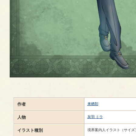
作者
来栖彰
人物
灰羽 ミラ
イラスト種別
境界案内人イラスト（サイズ