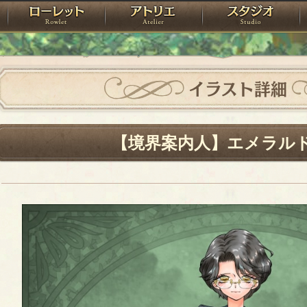
神殿
ローレット
アトリエ
raPartyProject
イラスト詳細
【境界案内人】エメラル