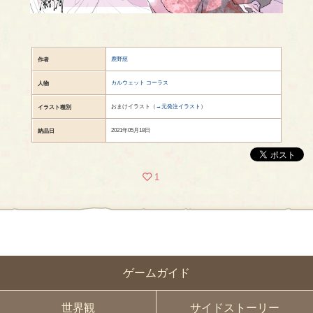
鹿野慈
作者
カルウェット コーラス
人物
おまけイラスト（
→元発注イラスト
）
イラスト種別
2021年05月18日
納品日
1
ゲームガイド
世界観
サイドストーリー