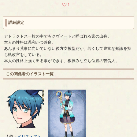
1
詳細設定
アトラクトス一族の中でもクヴィートと呼ばれる家の出身。
本人の性格は温和かつ善良。
あんまり荒事に向いていない後方支援型だが、若くして豊富な知識を持
ち執政官をしている。
本人の性格上強く出る事ができず、板挟みな立ち位置の苦労人。
この関係者のイラスト一覧
人物：
イリス・アト