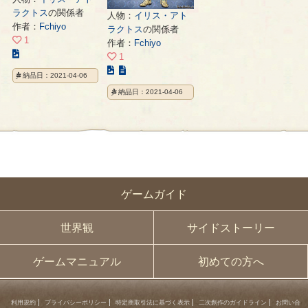
ラクトス
の関係者
人物：
イリス・アト
作者：
Fchiyo
ラクトス
の関係者
1
作者：
Fchiyo
こ
1
の
こ
納品日：2021-04-06
イ
の
納品日：2021-04-06
ラ
イ
ス
ラ
ト
ス
の
ト
ペ
の
ー
ペ
ジ
ー
ゲームガイド
ジ
世界観
サイドストーリー
ゲームマニュアル
初めての方へ
利用規約
プライバシーポリシー
特定商取引法に基づく表示
二次創作のガイドライン
お問い合