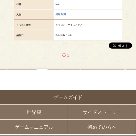
Izm:
作者
銀城 黒羽
人物
アイコン（サイズアップ）
イラスト種別
2017年12月03日
納品日
3
ゲームガイド
世界観
サイドストーリー
ゲームマニュアル
初めての方へ