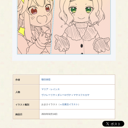
朝日奈臣
作者
マリア・レイシス
人物
ヴァレーリヤ＝ダニーロヴナ＝マヤコフスカヤ
おまけイラスト（
→元発注イラスト
）
イラスト種別
2021年02月14日
納品日