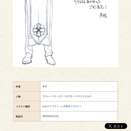
冬在
作者
ヴァレーリヤ＝ダニーロヴナ＝マヤコフスカヤ
人物
おまけイラスト（
→元発注イラスト
）
イラスト種別
2021年01月11日
納品日