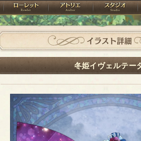
神殿
ローレット
アトリエ
raPartyProject
イラスト詳細
冬姫イヴェルテー