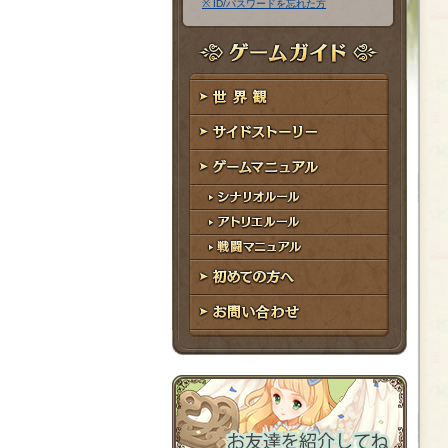
※ ID/パスワードを忘れた方
ア
ワ
ド
ー
レ
ド
ゲームガイド
ス
世界観
サイドストーリー
ゲームマニュアル
シナリオルール
アトリエルール
戦闘マニュアル
初めての方へ
お問い合わせ