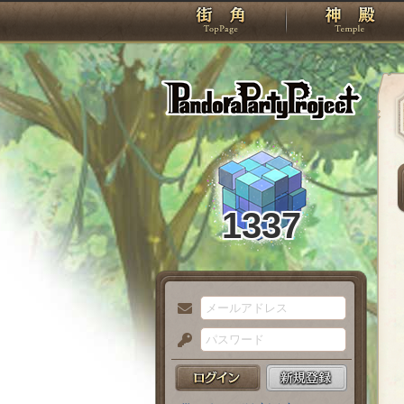
TOP
Pando
1337
メ
ー
パ
ル
ス