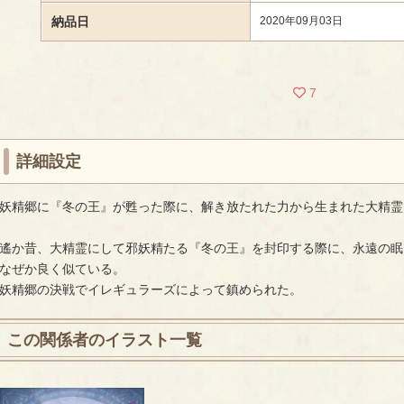
納品日
2020年09月03日
7
詳細設定
妖精郷に『冬の王』が甦った際に、解き放たれた力から生まれた大精霊
遙か昔、大精霊にして邪妖精たる『冬の王』を封印する際に、永遠の眠
なぜか良く似ている。
妖精郷の決戦でイレギュラーズによって鎮められた。
この関係者のイラスト一覧