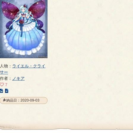
人物：
ライエル・クライ
サー
作者：
ノキア
7
こ
の
納品日：2020-09-03
イ
ラ
ス
ト
の