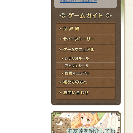
※ ID/パスワードを忘れた方
ア
ワ
ド
ー
レ
ド
ゲームガイド
ス
世界観
サイドストーリー
ゲームマニュアル
シナリオルール
アトリエルール
戦闘マニュアル
初めての方へ
お問い合わせ