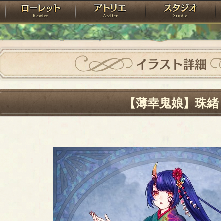
神殿
ローレット
アトリエ
raPartyProject
イラスト詳細
【薄幸鬼娘】珠緒