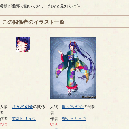
母親が遊郭で働いており、幻介と見知りの仲
この関係者のイラスト一覧
人物：
咲々宮 幻介
の関係
人物：
咲々宮 幻介
の関係
者
者
作者：
黎灯ヒリュウ
作者：
黎灯ヒリュウ
0
6