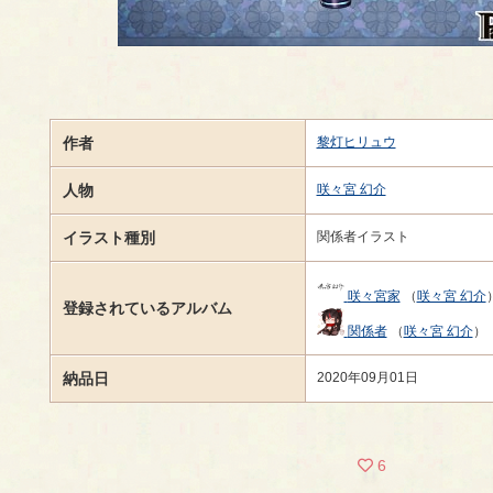
作者
黎灯ヒリュウ
人物
咲々宮 幻介
イラスト種別
関係者イラスト
咲々宮家
（
咲々宮 幻介
登録されているアルバム
関係者
（
咲々宮 幻介
）
納品日
2020年09月01日
6