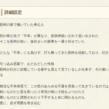
詳細設定
彩柯の家で働いていた奉公人
別の奉公先で『不幸』が重なり、疫病神扱いされて追い出された
そこを彩柯が拾い、仮住まいの家事を一通り任せていた
どんな『不幸』にも負けず、打ち勝ってきた彩柯を信頼しており、幻介
引っ込み思案で、おどおどした性格
彩柯が幻介に折檻している最中も震えて見ているしか出来ず、今の雇い
る
相当な不幸体質で、この世のあらゆる不運を背負って生きているのでは
軽いものだと皿を割ったり箪笥の角に小指をぶつけたり
重いものだと誘拐されたり下手すると命に関わるものも
更に、必ず周囲を巻き込む