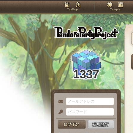
TOP
Pando
1337
メ
ー
パ
ル
ス