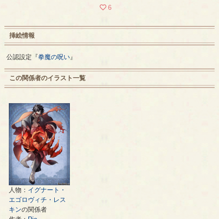
6
挿絵情報
公認設定『
拳魔の呪い
』
この関係者のイラスト一覧
人物：
イグナート・
エゴロヴィチ・レス
キン
の関係者