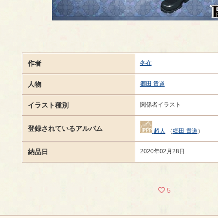
作者
冬在
人物
郷田 貴道
イラスト種別
関係者イラスト
登録されているアルバム
超人
（
郷田 貴道
）
納品日
2020年02月28日
5