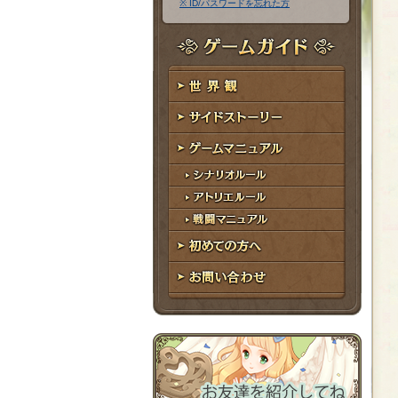
※ ID/パスワードを忘れた方
ア
ワ
ド
ー
レ
ド
ゲームガイド
ス
世界観
サイドストーリー
ゲームマニュアル
シナリオルール
アトリエルール
戦闘マニュアル
初めての方へ
お問い合わせ