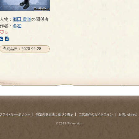
人物：
郷田 貴道
の関係者
作者：
冬在
5
こ
の
納品日：2020-02-28
イ
ラ
ス
ト
の
ペ
ー
ジ
プライバシーポリシー
特定商取引法に基づく表示
二次創作のガイドライン
お問い合わせ
© 2017 Re:version.