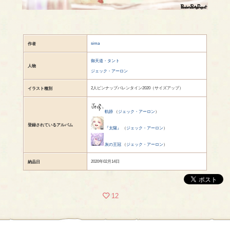
sima
作者
御天道・タント
人物
ジェック・アーロン
2人ピンナップバレンタイン2020（サイズアップ）
イラスト種別
軌跡
（
ジェック・アーロン
）
登録されているアルバム
『太陽』
（
ジェック・アーロン
）
灰の王冠
（
ジェック・アーロン
）
2020年02月14日
納品日
12