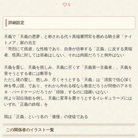
9
詳細設定
天義で「天義の悪夢」と称される代々異端審問官を務める騎士家「ナイ
トメア」家の当主
「苛烈にて残虐」な性格であり、自身が信奉する「正義」に反する異端
者、怪異に対しては容赦はしない。それは肉親だろうと例外はない
天義を愛し、天義を慈しみ、天義に尽くす「天義第一主義者」。天義を
害そうとする者には断罪を
ただし彼の愛し、慈しみ、尽くそうとする「天義」は「清貧で信心深く
神を尊ぶ国」であり、それから外れる様なら教皇だろうが同僚のアネモ
ネ・バードケージだろうが「排除」するのに躊躇いはない
何より冠位強欲を倒し、天義に変革を齎そうとするイレギュラーズには
いずれ「正義の鉄槌」を
我は「正義」という名の「傲慢」の使徒である
この関係者のイラスト一覧