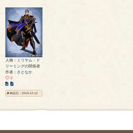
人物：
ミリヤム・ド
リーミング
の関係者
作者：
さとなか
9
こ
の
納品日：2019-12-12
イ
ラ
ス
ト
の
ペ
ー